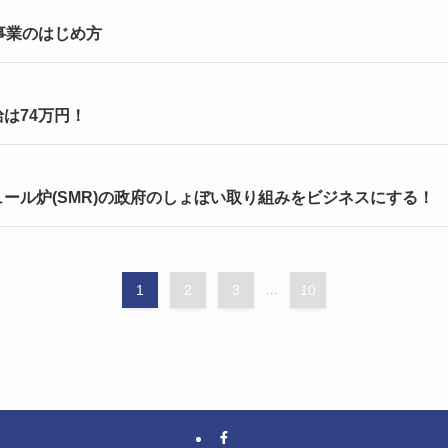
事業のはじめ方
は74万円！
ール炉(SMR)の政府のしょぼい取り組みをビジネスにする！
1
2
3
...
10