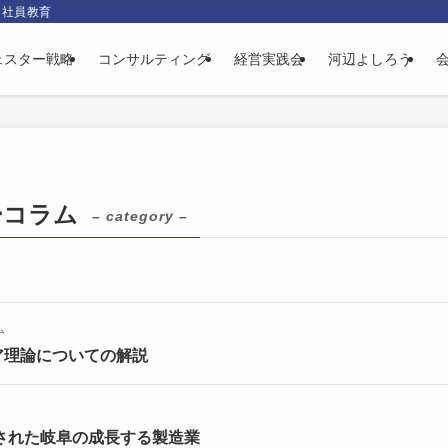
、社員教育
ェスター戦略
コンサルティング
経営実践会
河辺よしろう
ーコラム
– category –
ム
ア理論についての解説
載された岐阜の成長する製造業