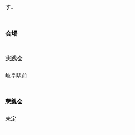
す。
会場
実践会
岐阜駅前
懇親会
未定