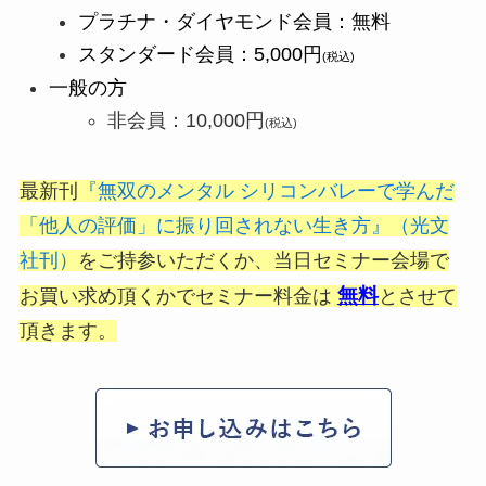
プラチナ・ダイヤモンド会員：無料
スタンダード会員：5,000円
(税込)
一般の方
非会員：10,000円
(税込)
最新刊
『無双のメンタル シリコンバレーで学んだ
「他人の評価」に振り回されない生き方』（光文
社刊）
をご持参いただくか、当日セミナー会場で
無料
お買い求め頂くかでセミナー料金は
とさせて
頂きます。